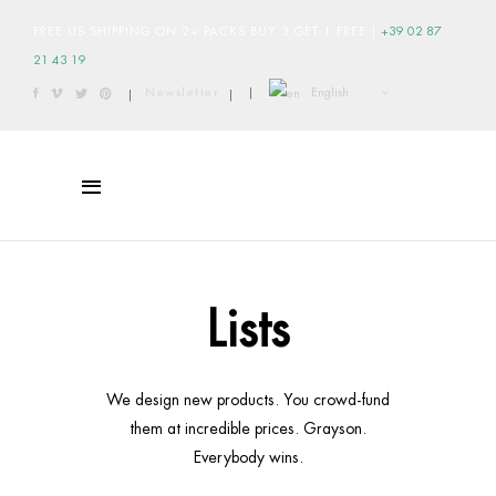
FREE US SHIPPING ON 2+ PACKS BUY 3 GET 1 FREE
|
+39 02 87
21 43 19
English
Newsletter
|
|
|
Lists
We design new products. You crowd-fund
them at incredible prices. Grayson.
Everybody wins.