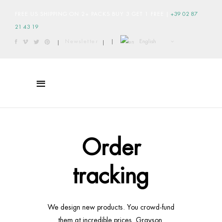
FREE US SHIPPING ON 2+ PACKS BUY 3 GET 1 FREE
|
+39 02 87
21 43 19
English
Newsletter
|
|
|
Order
tracking
We design new products. You crowd-fund
them at incredible prices. Grayson.