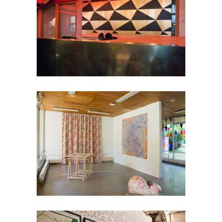
Polyhèdre
Impression sur-mesure
Toile de Jouy, Regards
contemporains
création