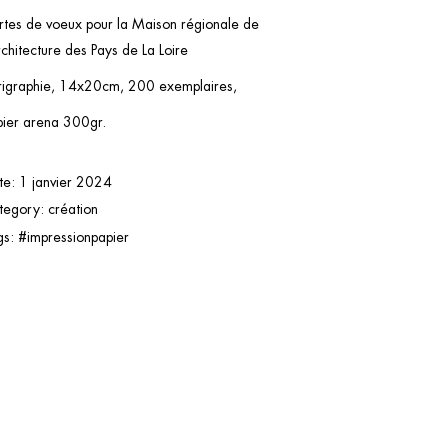
rtes de voeux pour la Maison régionale de
rchitecture des Pays de La Loire
rigraphie, 14x20cm, 200 exemplaires,
pier arena 300gr.
te:
1 janvier 2024
tegory:
création
gs:
#impressionpapier