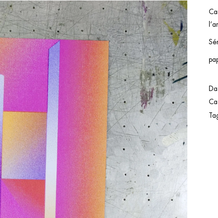
Ca
l’a
Sé
pa
Da
Ca
Ta