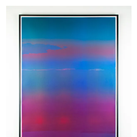
Monotype n°4
125,00
€
AJOUTER AU PANIER