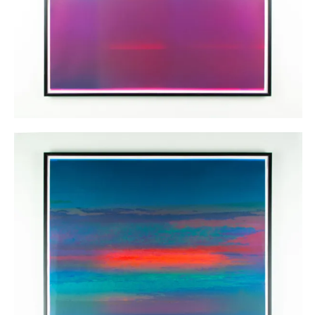
Monotype n°2
125,00
€