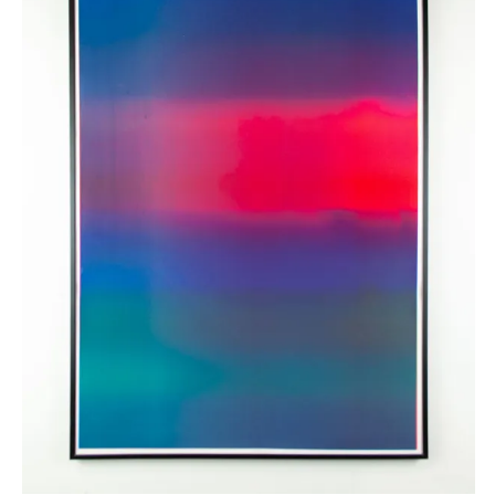
Monotype n°5
125,00
€
AJOUTER AU PANIER