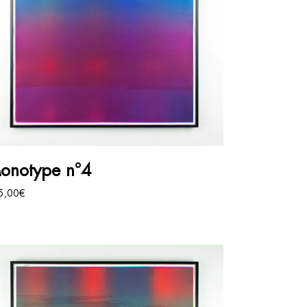
AJOUTER AU PANIER
onotype n°4
5,00
€