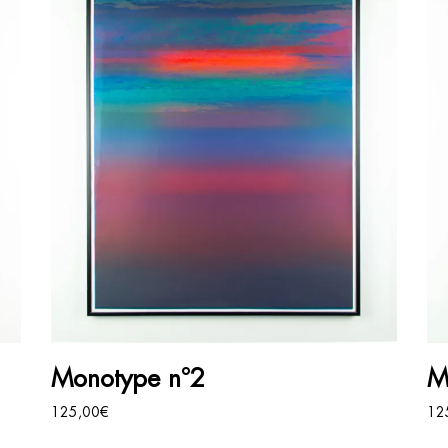
AJOUTER AU PANIER
Monotype n°2
M
125,00
€
12