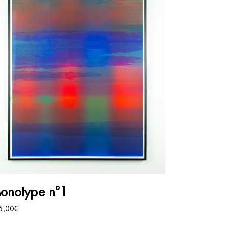
AJOUTER AU PANIER
onotype n°1
5,00
€