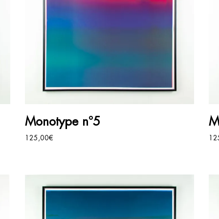
AJOUTER AU PANIER
Monotype n°5
M
125,00
€
12