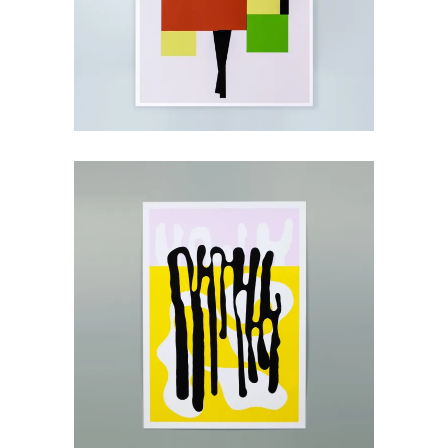
35,00
€
Algues, 2022
45,00
€