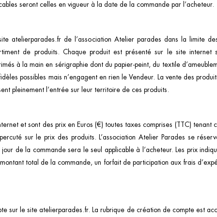
pplicables seront celles en vigueur à la date de la commande par l’acheteur.
ite atelierparades.fr de l’association Atelier parades dans la limite de
timent de produits. Chaque produit est présenté sur le site internet s
rimés à la main en sérigraphie dont du papier-peint, du textile d’ameubleme
 fidèles possibles mais n’engagent en rien le Vendeur. La vente des produit
ent pleinement l’entrée sur leur territoire de ces produits.
e internet et sont des prix en Euros (€) toutes taxes comprises (TTC) tena
cuté sur le prix des produits. L’association Atelier Parades se réserv
e jour de la commande sera le seul applicable à l’acheteur. Les prix indiqu
 montant total de la commande, un forfait de participation aux frais d’exp
 sur le site atelierparades.fr. La rubrique de création de compte est ac