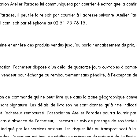
iation Atelier Parades lui communiquera par courrier électronique la con
r Parades, il peut le faire soit par courrier à l’adresse suivante :Atelier
il.com
, soit par téléphone au 02 51 78 76 15.
ine et entière des produits vendus jusqu’au parfait encaissement du prix, e
ation, l’acheteur dispose d’un délai de quatorze jours ouvrables à compt
 au vendeur pour échange ou remboursement sans pénalité, à l’exception des
 le bon de commande qui ne peut être que dans la zone géographique conv
ans signature. Les délais de livraison ne sont donnés qu’à titre indicati
 l’acheteur remboursé. L’association Atelier Parades pourra fournir par
En cas d’absence de l’acheteur, il recevra un avis de passage de son facteu
 indiqué par les services postaux. Les risques liés au transport sont à
Parades. L’acheteur est tenu de vérifier en présence du préposé de La Poste