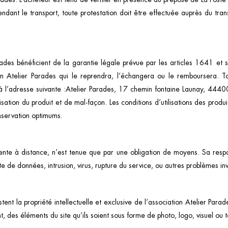
dant le transport, toute protestation doit être effectuée auprès du tran
arades bénéficient de la garantie légale prévue par les articles 1641 et
tion Atelier Parades qui le reprendra, l’échangera ou le remboursera
à l’adresse suivante :Atelier Parades, 17 chemin fontaine Launay, 44400 
sation du produit et de mal-façon. Les conditions d’utilisations des produi
nservation optimums.
 vente à distance, n’est tenue que par une obligation de moyens. Sa re
erte de données, intrusion, virus, rupture du service, ou autres problèmes in
tent la propriété intellectuelle et exclusive de l’association Atelier Para
t, des éléments du site qu’ils soient sous forme de photo, logo, visuel ou t