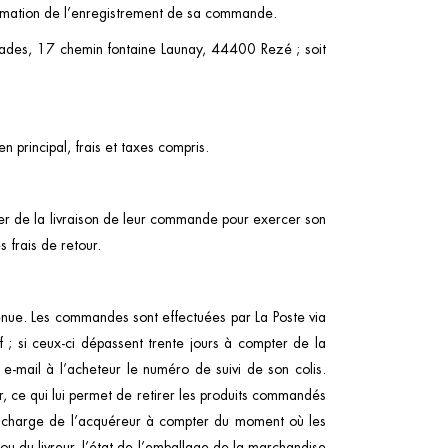
firmation de l’enregistrement de sa commande.
 Parades, 17 chemin fontaine Launay, 44400 Rezé ; soit
n principal, frais et taxes compris.
er de la livraison de leur commande pour exercer son
 frais de retour.
enue. Les commandes sont effectuées par La Poste via
f ; si ceux-ci dépassent trente jours à compter de la
 e-mail à l’acheteur le numéro de suivi de son colis.
r, ce qui lui permet de retirer les produits commandés
 la charge de l’acquéreur à compter du moment où les
 ou du livreur, l’état de l’emballage de la marchandise