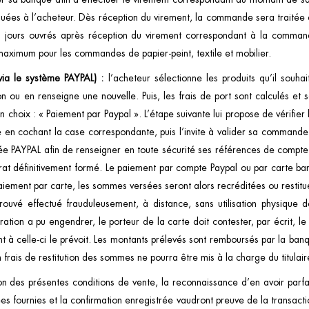
es à l’acheteur. Dès réception du virement, la commande sera traitée et
t 2 jours ouvrés après réception du virement correspondant à la comma
maximum pour les commandes de papier-peint, textile et mobilier.
(via le système
PAYPAL
) :
l’acheteur sélectionne les produits qu’il souh
son ou en renseigne une nouvelle. Puis, les frais de port sont calculés et 
n choix : « Paiement par Paypal ». L’étape suivante lui propose de vérifie
e en cochant la case correspondante, puis l’invite à valider sa comman
urisée PAYPAL afin de renseigner en toute sécurité ses références de compt
at définitivement formé. Le paiement par compte Paypal ou par carte banca
paiement par carte, les sommes versées seront alors recréditées ou restitué
ouvé effectué frauduleusement, à distance, sans utilisation physique 
ration a pu engendrer, le porteur de la carte doit contester, par écrit,
 liant à celle-ci le prévoit. Les montants prélevés sont remboursés par la 
 frais de restitution des sommes ne pourra être mis à la charge du titulair
 des présentes conditions de vente, la reconnaissance d’en avoir parfai
s fournies et la confirmation enregistrée vaudront preuve de la transact