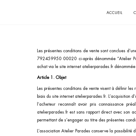
ACCUEIL
C
Les présentes conditions de vente sont conclues d’une
792459950 00020 ci-après dénommée “Atelier Parade
achat via le site internet atelierparades.fr dénommée 
Article 1. Objet
Les présentes conditions de vente visent à définir les 
biais du site internet atelierparades.fr. L’acquisition
l’acheteur reconnaît avoir pris connaissance pré
atelierparades.fr est sans rapport direct avec son acti
permettant de s’engager au titre des présentes condi
L’association Atelier Parades conserve la possibilité