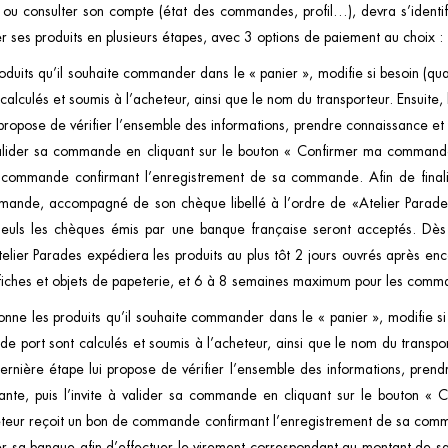
 ou consulter son compte (état des commandes, profil…), devra s’identifie
ses produits en plusieurs étapes, avec 3 options de paiement au choix :
oduits qu’il souhaite commander dans le « panier », modifie si besoin (qua
t calculés et soumis à l’acheteur, ainsi que le nom du transporteur. Ensuite
 propose de vérifier l’ensemble des informations, prendre connaissance e
valider sa commande en cliquant sur le bouton « Confirmer ma commande 
de commande confirmant l’enregistrement de sa commande. Afin de final
ande, accompagné de son chèque libellé à l’ordre de «Atelier Parades»
euls les chèques émis par une banque française seront acceptés. Dès
 Atelier Parades expédiera les produits au plus tôt 2 jours ouvrés après
iches et objets de papeterie, et 6 à 8 semaines maximum pour les command
onne les produits qu’il souhaite commander dans le « panier », modifie si
s de port sont calculés et soumis à l’acheteur, ainsi que le nom du transp
dernière étape lui propose de vérifier l’ensemble des informations, pren
nte, puis l’invite à valider sa commande en cliquant sur le bouton «
acheteur reçoit un bon de commande confirmant l’enregistrement de sa comm
er sa banque afin d’effectuer le virement correspondant au montant de s