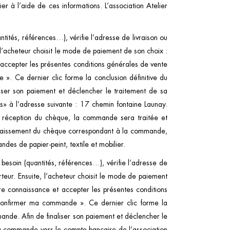
r à l’aide de ces informations. L’association Atelier
ntités, références…), vérifie l’adresse de livraison ou
, l’acheteur choisit le mode de paiement de son choix :
t accepter les présentes conditions générales de vente
». Ce dernier clic forme la conclusion définitive du
iser son paiement et déclencher le traitement de sa
 à l’adresse suivante : 17 chemin fontaine Launay.
 réception du chèque, la commande sera traitée et
 encaissement du chèque correspondant à la commande,
es de papier-peint, textile et mobilier.
 besoin (quantités, références…), vérifie l’adresse de
orteur. Ensuite, l’acheteur choisit le mode de paiement
dre connaissance et accepter les présentes conditions
 Confirmer ma commande ». Ce dernier clic forme la
ande. Afin de finaliser son paiement et déclencher le
a commande vers le compte bancaire de l’association