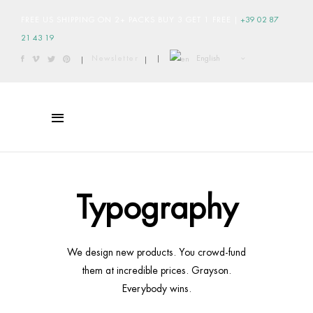
FREE US SHIPPING ON 2+ PACKS BUY 3 GET 1 FREE
|
+39 02 87
21 43 19
English
Newsletter
|
|
|
Typography
We design new products. You crowd-fund
them at incredible prices. Grayson.
Everybody wins.