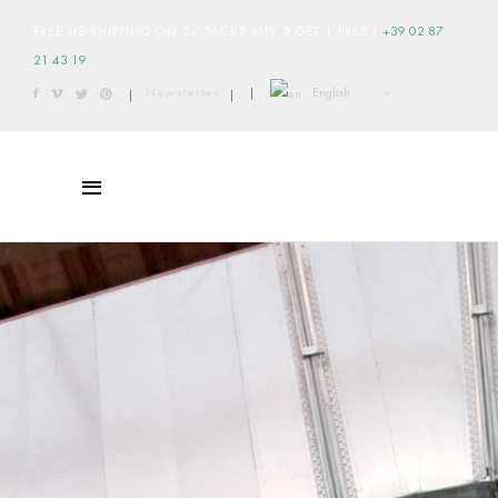
FREE US SHIPPING ON 2+ PACKS BUY 3 GET 1 FREE
|
+39 02 87
21 43 19
English
Newsletter
|
|
|