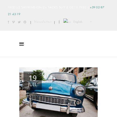
FREE US SHIPPING ON 2+ PACKS BUY 3 GET 1 FREE
|
+39 02 87
21 43 19
English
Newsletter
|
|
|
19
JUIL