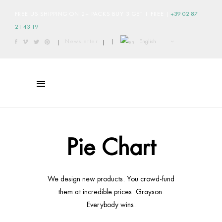
FREE US SHIPPING ON 2+ PACKS BUY 3 GET 1 FREE
|
+39 02 87
21 43 19
English
Newsletter
|
|
|
Pie Chart
We design new products. You crowd-fund
them at incredible prices. Grayson.
Everybody wins.