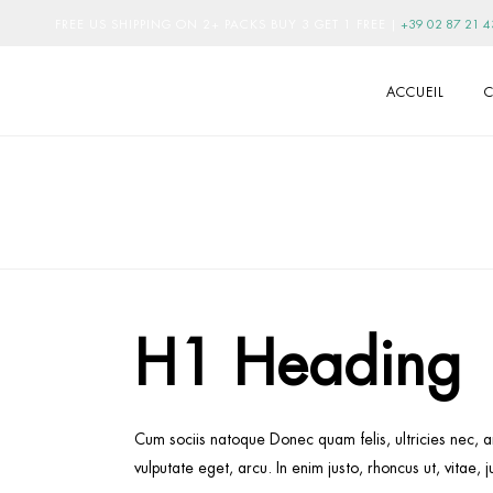
FREE US SHIPPING ON 2+ PACKS BUY 3 GET 1 FREE
|
+39 02 87 21 4
ACCUEIL
C
H1 Heading
Cum sociis natoque Donec quam felis, ultricies nec, a
vulputate eget, arcu. In enim justo, rhoncus ut, vitae, 