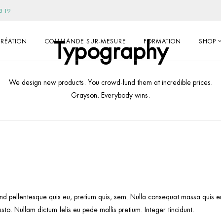
3 19
Typography
RÉATION
COMMANDE SUR-MESURE
FORMATION
SHOP
We design new products. You crowd-fund them at incredible prices.
Grayson. Everybody wins.
nd pellentesque quis eu, pretium quis, sem. Nulla consequat massa quis eni
justo. Nullam dictum felis eu pede mollis pretium. Integer tincidunt.