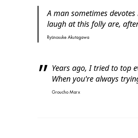
A man sometimes devotes his
laugh at this folly are, aft
Ryūnosuke Akutagawa
Years ago, I tried to top 
When you're always trying
Groucho Marx