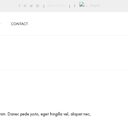
English
Newsletter
|
|
|
CONTACT
m. Donec pede justo, eget fringilla vel, aliquet nec,