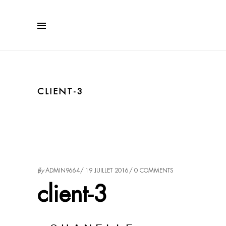
CLIENT-3
by
ADMIN9664
19 JUILLET 2016
0 COMMENTS
client-3