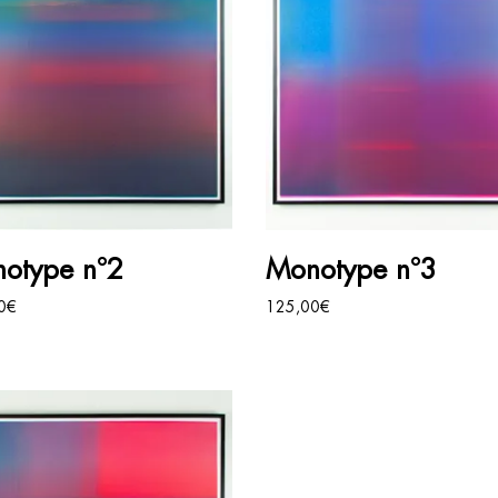
AJOUTER AU PANIER
AJOUTER AU PANIER
otype n°2
Monotype n°3
0
€
125,00
€