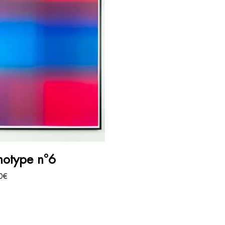
AJOUTER AU PANIER
otype n°6
0
€