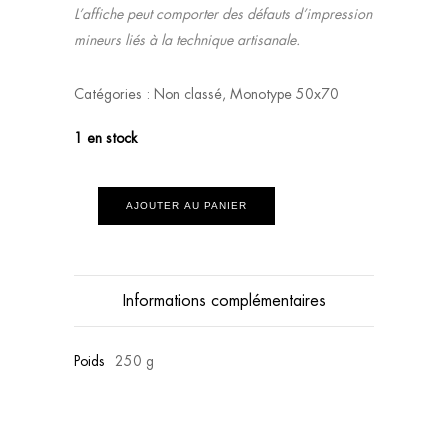
L’affiche peut comporter des défauts d’impression
mineurs liés à la technique artisanale.
Catégories :
Non classé
,
Monotype 50x70
1 en stock
AJOUTER AU PANIER
Informations complémentaires
Poids
250 g