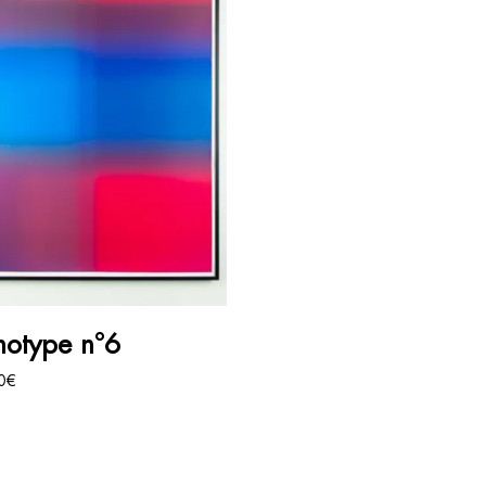
AJOUTER AU PANIER
otype n°6
0
€