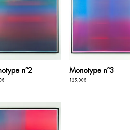
AJOUTER AU PANIER
AJOUTER AU PANIER
otype n°2
Monotype n°3
0
€
125,00
€