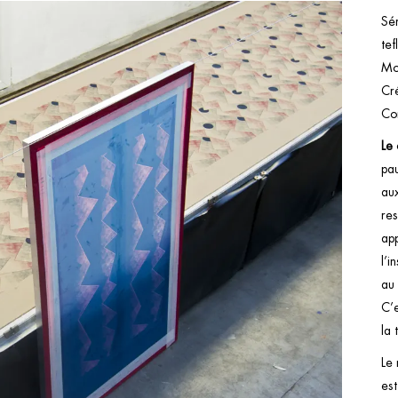
Sér
tef
Mob
Cr
Co
Le 
pau
aux
res
ap
l’i
au 
C’e
la 
Le
es