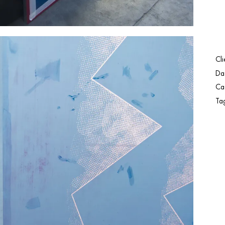
Cli
Da
Ca
Ta