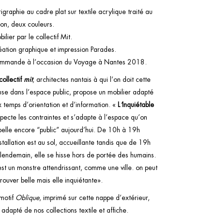
igraphie au cadre plat sur textile acrylique traité au
lon, deux couleurs.
ilier par le collectif Mit.
éation graphique et impression Parades.
mmande à l’occasion du
Voyage à Nantes
2018.
collectif
mit
, architectes nantais à qui l’on doit cette
se dans l’espace public, propose un mobilier adapté
 temps d’orientation et d’information. «
L
’
Inquiétable
pecte les contraintes et s’adapte à l’espace qu’on
pelle encore “public” aujourd’hui. De 10h à 19h
nstallation est au sol, accueillante tandis que de 19h
lendemain, elle se hisse hors de portée des humains.
st un monstre attendrissant, comme une ville. on peut
trouver belle mais elle inquiétante».
 motif
Oblique
, imprimé sur cette nappe d’extérieur,
t adapté de nos collections
textile
et
affiche.