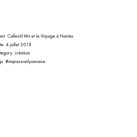
ent:
Collectif Mit et le Voyage à Nantes
te:
4 juillet 2018
tegory:
création
gs:
#impressionlyonnaise