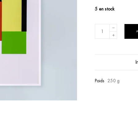
5 en stock
I
Poids
250 g