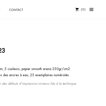
0
CONTACT
23
cm, 5 couleurs, papier smooth arena 250gr/cm2.
ec des encres à eau, 25 exemplaires numérotés.
r des défauts d’impression mineurs liés à la technique