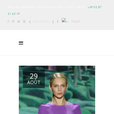
FREE US SHIPPING ON 2+ PACKS BUY 3 GET 1 FREE
|
+39 02 87
21 43 19
English
Newsletter
|
|
|
29
AOÛT