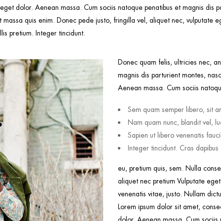
 eget dolor. Aenean massa. Cum sociis natoque penatibus et magnis dis p
t massa quis enim. Donec pede justo, fringilla vel, aliquet nec, vulputate eg
is pretium. Integer tincidunt.
Donec quam felis, ultricies nec, a
magnis dis parturient montes, nasc
Aenean massa. Cum sociis natoque
Sem quam semper libero, sit a
Nam quam nunc, blandit vel, luc
Sapien ut libero venenatis fauc
Integer tincidunt. Cras dapibu
eu, pretium quis, sem. Nulla conse
aliquet nec pretium Vulputate eget,
venenatis vitae, justo. Nullam dictu
Lorem ipsum dolor sit amet, conse
dolor. Aenean massa. Cum sociis n