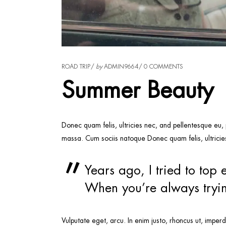
ROAD TRIP
by
ADMIN9664
0 COMMENTS
Summer Beauty
Donec quam felis, ultricies nec, and pellentesque eu,
massa. Cum sociis natoque Donec quam felis, ultricies
Years ago, I tried to top 
When you’re always trying
Vulputate eget, arcu. In enim justo, rhoncus ut, imperd