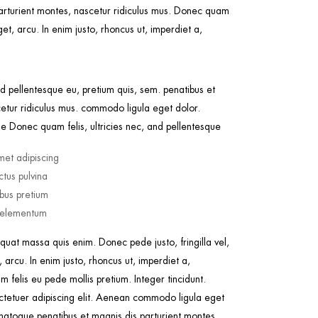
arturient montes, nascetur ridiculus mus. Donec quam
et, arcu. In enim justo, rhoncus ut, imperdiet a,
nd pellentesque eu, pretium quis, sem. penatibus et
etur ridiculus mus. commodo ligula eget dolor.
 Donec quam felis, ultricies nec, and pellentesque
met adipiscing
tus pulvina
ibus pretium
s elementum
quat massa quis enim. Donec pede justo, fringilla vel,
 arcu. In enim justo, rhoncus ut, imperdiet a,
m felis eu pede mollis pretium. Integer tincidunt.
ctetuer adipiscing elit. Aenean commodo ligula eget
atoque penatibus et magnis dis parturient montes,