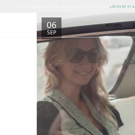
FREE US SHIPPING ON 2+ PACKS BUY 3 GET 1 FREE
|
+39 02 87 21 4
06
ACCUEIL
C
SEP