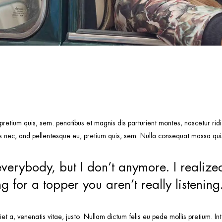
 pretium quis, sem. penatibus et magnis dis parturient montes, nascetur r
 nec, and pellentesque eu, pretium quis, sem. Nulla consequat massa quis 
everybody, but I don’t anymore. I realized
 for a topper you aren’t really listening
iet a, venenatis vitae, justo. Nullam dictum felis eu pede mollis pretium. In