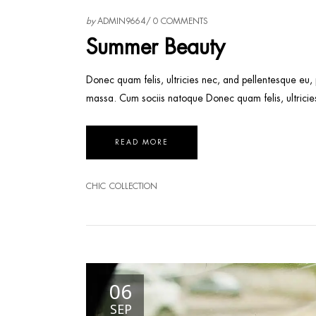
by
ADMIN9664
0 COMMENTS
Summer Beauty
Donec quam felis, ultricies nec, and pellentesque eu,
massa. Cum sociis natoque Donec quam felis, ultricie
READ MORE
CHIC
COLLECTION
06
SEP