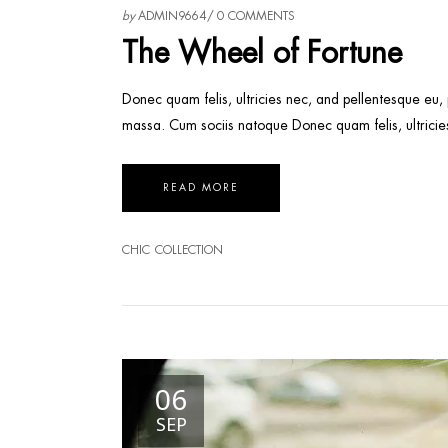
by
ADMIN9664
0 COMMENTS
The Wheel of Fortune
Donec quam felis, ultricies nec, and pellentesque eu,
massa. Cum sociis natoque Donec quam felis, ultricie
READ MORE
CHIC
COLLECTION
06
SEP