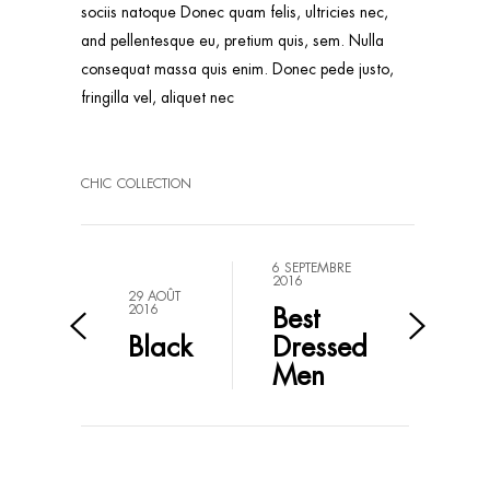
sociis natoque Donec quam felis, ultricies nec,
and pellentesque eu, pretium quis, sem. Nulla
consequat massa quis enim. Donec pede justo,
fringilla vel, aliquet nec
CHIC
COLLECTION
6 SEPTEMBRE
2016
29 AOÛT
2016
Best
Black
Dressed
Men