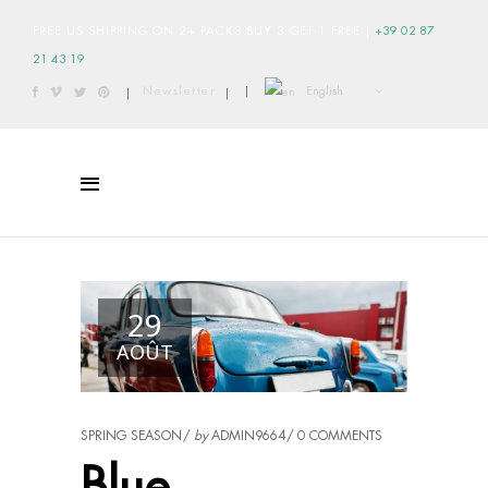
FREE US SHIPPING ON 2+ PACKS BUY 3 GET 1 FREE
|
+39 02 87
21 43 19
English
Newsletter
|
|
|
29
AOÛT
SPRING SEASON
by
ADMIN9664
0 COMMENTS
Blue