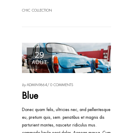
CHIC
COLLECTION
29
AOÛT
by
ADMIN9664
0 COMMENTS
Blue
Donec quam felis, ultricies nec, and pellentesque
eu, pretium quis, sem. penatibus et magnis dis
parturient montes, nascetur ridiculus mus.
commodo ligula eget dolor. Aenean massa. Cum