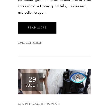
sociis natoque Donec quam felis, ultricies nec,
and pellentesque
READ MORE
CHIC
COLLECTION
29
AOÛT
by
ADMIN9664
0 COMMENTS