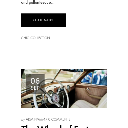
and pellentesque
READ MORE
CHIC
COLLECTION
06
SEP
by
ADMIN9664
0 COMMENTS