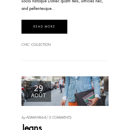
sociis natoque Donec quam felis, ultricies nec,
and pellentesque
READ MORE
CHIC
COLLECTION
29
AOÛT
by
ADMIN9664
0 COMMENTS
Jeans