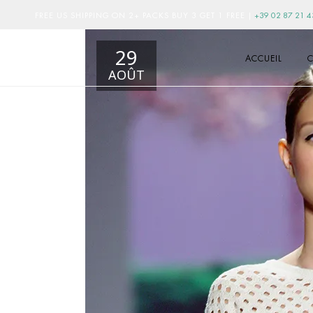
FREE US SHIPPING ON 2+ PACKS BUY 3 GET 1 FREE
|
+39 02 87 21 4
29
ACCUEIL
C
AOÛT