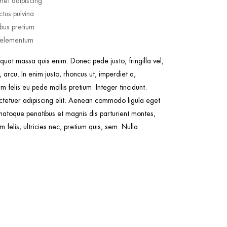
met adipiscing
tus pulvina
ibus pretium
s elementum
quat massa quis enim. Donec pede justo, fringilla vel,
 arcu. In enim justo, rhoncus ut, imperdiet a,
m felis eu pede mollis pretium. Integer tincidunt.
ctetuer adipiscing elit. Aenean commodo ligula eget
atoque penatibus et magnis dis parturient montes,
felis, ultricies nec, pretium quis, sem. Nulla