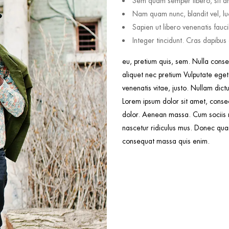
Sem quam semper libero, sit a
Nam quam nunc, blandit vel, luc
Sapien ut libero venenatis fauc
Integer tincidunt. Cras dapibu
eu, pretium quis, sem. Nulla conse
aliquet nec pretium Vulputate eget,
venenatis vitae, justo. Nullam dictu
Lorem ipsum dolor sit amet, conse
dolor. Aenean massa. Cum sociis n
nascetur ridiculus mus. Donec quam 
consequat massa quis enim.