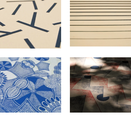
Cuisine B&C
Loup Collection
Impression sur-mesure
Impression sur-mesure
Fête de la science
L’inquiétable
Impression sur-mesure
création