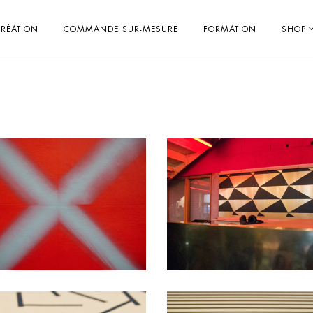
RÉATION
COMMANDE SUR-MESURE
FORMATION
SHOP
Post Gods / Last Post
Polyhèdre
création
Impression sur-mesure