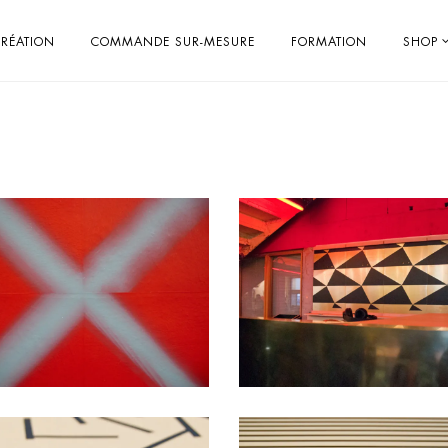
RÉATION
COMMANDE SUR-MESURE
FORMATION
SHOP
Post Gods / Last Post
Polyhèdre
création
Impression sur-mesure