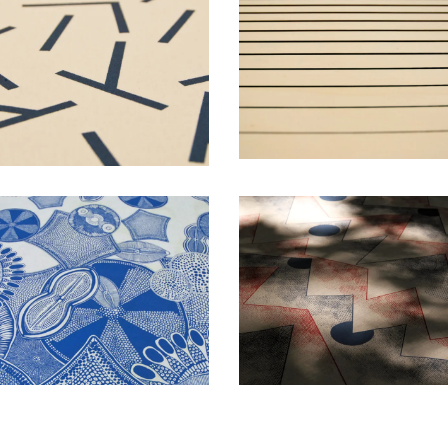
Cuisine B&C
Loup Collection
Impression sur-mesure
Impression sur-mesure
Fête de la science
L’inquiétable
Impression sur-mesure
création