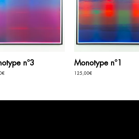
AJOUTER AU PANIER
AJOUTER AU PANIER
otype n°3
Monotype n°1
0
€
125,00
€