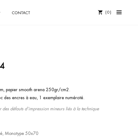
0
CONTACT
°4
 cm, papier smooth arena 250gr/cm2.
ec des encres à eau, 1 exemplaire numéroté.
r des défauts d’impression mineurs liés à la technique
sé
,
Monotype 50x70