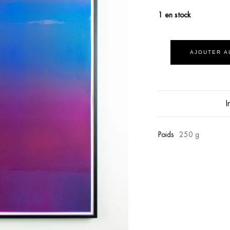
1 en stock
AJOUTER A
I
Poids
250 g