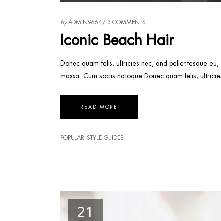
audio
by
ADMIN9664
3 COMMENTS
Iconic Beach Hair
Donec quam felis, ultricies nec, and pellentesque eu,
massa. Cum sociis natoque Donec quam felis, ultricie
READ MORE
POPULAR
STYLE GUIDES
21