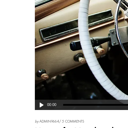
Lecteur
00:00
audio
by
ADMIN9664
5 COMMENTS