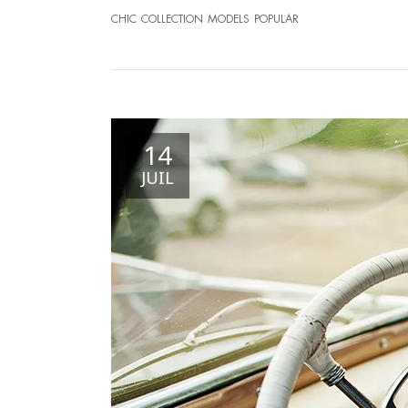
CHIC
COLLECTION
MODELS
POPULAR
14
JUIL