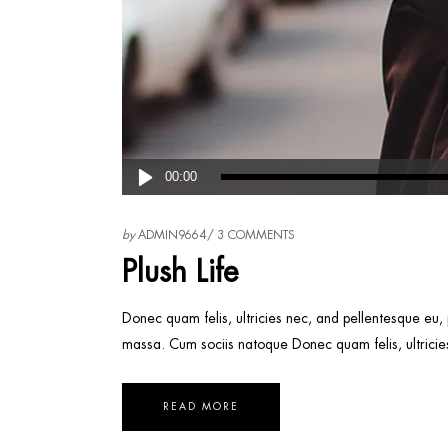
Lecteur
00:00
audio
by
ADMIN9664
3 COMMENTS
Plush Life
Donec quam felis, ultricies nec, and pellentesque eu,
massa. Cum sociis natoque Donec quam felis, ultricie
READ MORE