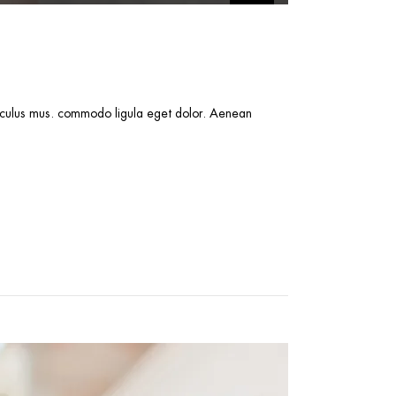
les
flèches
haut/bas
pour
augmenter
idiculus mus. commodo ligula eget dolor. Aenean
ou
diminuer
le
volume.