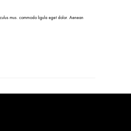
pour
augmenter
idiculus mus. commodo ligula eget dolor. Aenean
ou
diminuer
le
volume.