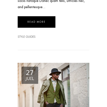
sociis natoque Donec quam felis, ultricies nec,
and pellentesque
READ MORE
STYLE GUIDES
27
JUIL