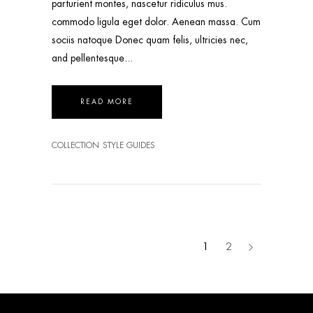
parturient montes, nascetur ridiculus mus.
commodo ligula eget dolor. Aenean massa. Cum
sociis natoque Donec quam felis, ultricies nec,
and pellentesque
READ MORE
COLLECTION
STYLE GUIDES
1
2