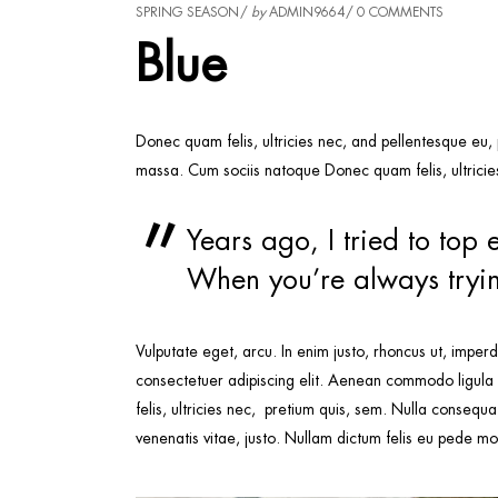
SPRING SEASON
by
ADMIN9664
0 COMMENTS
Blue
Donec quam felis, ultricies nec, and pellentesque eu,
massa. Cum sociis natoque Donec quam felis, ultricies
Years ago, I tried to top 
When you’re always trying
Vulputate eget, arcu. In enim justo, rhoncus ut, imperd
consectetuer adipiscing elit. Aenean commodo ligula
felis, ultricies nec, pretium quis, sem. Nulla consequa
venenatis vitae, justo. Nullam dictum felis eu pede moll