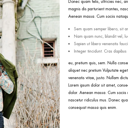
Donec quam felis, ultricies nec, a
magnis dis parturient montes, nasc
Aenean massa. Cum sociis natoque
Sem quam semper libero, sit a
Nam quam nunc, blandit vel, luc
Sapien ut libero venenatis fauc
Integer tincidunt. Cras dapibu
eu, pretium quis, sem. Nulla conse
aliquet nec pretium Vulputate eget,
venenatis vitae, justo. Nullam dictu
Lorem ipsum dolor sit amet, conse
dolor. Aenean massa. Cum sociis n
nascetur ridiculus mus. Donec quam 
consequat massa quis enim.