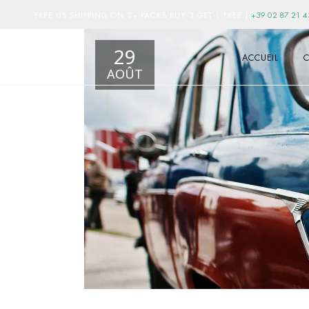
FREE US SHIPPING ON 2+ PACKS BUY 3 GET 1 FREE
|
+39 02 87 21 4
29
ACCUEIL
C
AOÛT