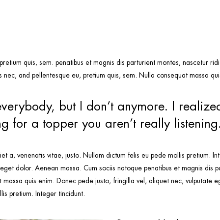
 pretium quis, sem. penatibus et magnis dis parturient montes, nascetur r
 nec, and pellentesque eu, pretium quis, sem. Nulla consequat massa quis 
everybody, but I don’t anymore. I realized
 for a topper you aren’t really listening
iet a, venenatis vitae, justo. Nullam dictum felis eu pede mollis pretium. In
 eget dolor. Aenean massa. Cum sociis natoque penatibus et magnis dis p
t massa quis enim. Donec pede justo, fringilla vel, aliquet nec, vulputate eg
is pretium. Integer tincidunt.