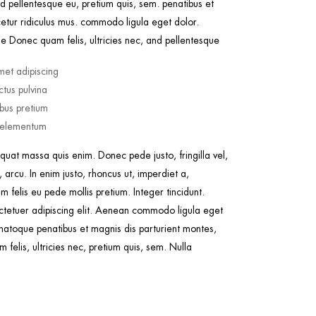
nd pellentesque eu, pretium quis, sem. penatibus et
etur ridiculus mus. commodo ligula eget dolor.
 Donec quam felis, ultricies nec, and pellentesque
met adipiscing
tus pulvina
ibus pretium
s elementum
quat massa quis enim. Donec pede justo, fringilla vel,
 arcu. In enim justo, rhoncus ut, imperdiet a,
m felis eu pede mollis pretium. Integer tincidunt.
ctetuer adipiscing elit. Aenean commodo ligula eget
atoque penatibus et magnis dis parturient montes,
felis, ultricies nec, pretium quis, sem. Nulla