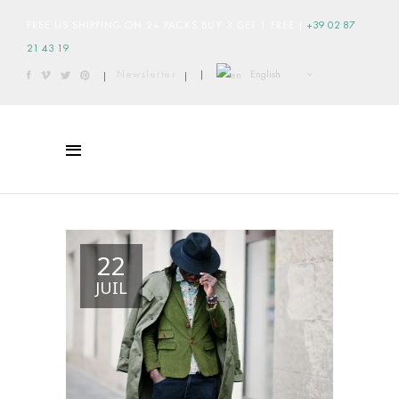
FREE US SHIPPING ON 2+ PACKS BUY 3 GET 1 FREE
|
+39 02 87
21 43 19
English
Newsletter
|
|
|
22
JUIL