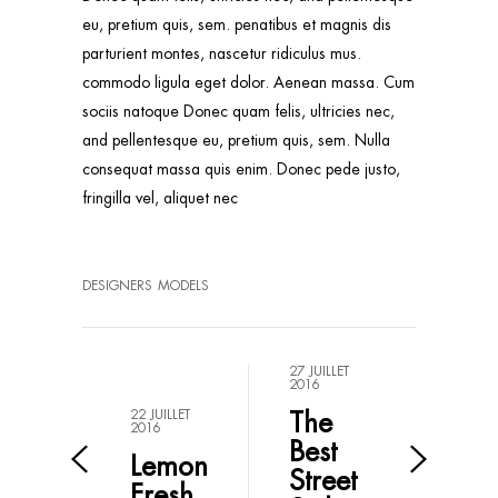
eu, pretium quis, sem. penatibus et magnis dis
parturient montes, nascetur ridiculus mus.
commodo ligula eget dolor. Aenean massa. Cum
sociis natoque Donec quam felis, ultricies nec,
and pellentesque eu, pretium quis, sem. Nulla
consequat massa quis enim. Donec pede justo,
fringilla vel, aliquet nec
DESIGNERS
MODELS
27 JUILLET
2016
The
22 JUILLET
2016
Best
Lemon
Street
Fresh