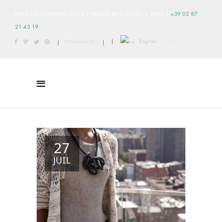
FREE US SHIPPING ON 2+ PACKS BUY 3 GET 1 FREE
|
+39 02 87
21 43 19
English
Newsletter
|
|
|
27
JUIL