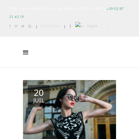
FREE US SHIPPING ON 2+ PACKS BUY 3 GET 1 FREE
|
+39 02 87
21 43 19
English
Newsletter
|
|
|
20
JUIL