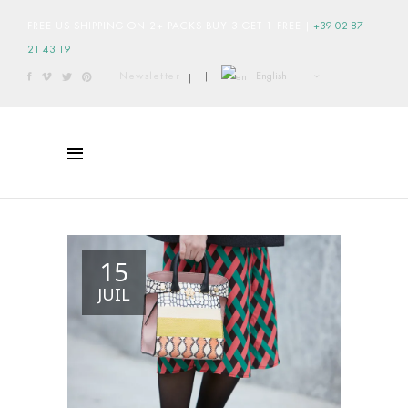
FREE US SHIPPING ON 2+ PACKS BUY 3 GET 1 FREE
|
+39 02 87
21 43 19
English
Newsletter
|
|
|
15
JUIL