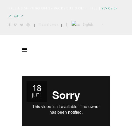
FREE US SHIPPING ON 2+ PACKS BUY 3 GET 1 FREE
|
+39 02 87
21 43 19
English
Newsletter
|
|
|
18
JUIL