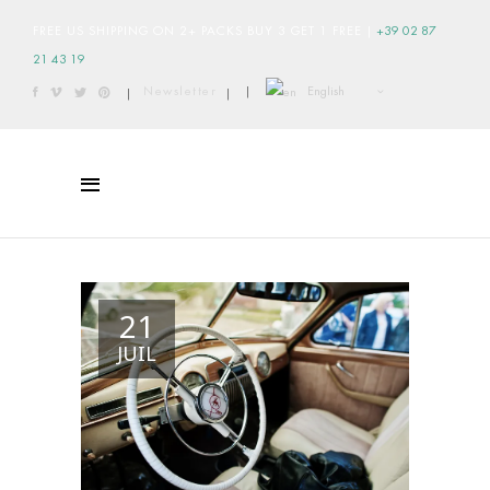
FREE US SHIPPING ON 2+ PACKS BUY 3 GET 1 FREE
|
+39 02 87
21 43 19
English
Newsletter
|
|
|
21
JUIL